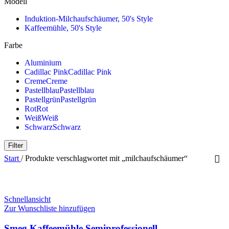
Modell
Induktion-Milchaufschäumer, 50's Style
Kaffeemühle, 50's Style
Farbe
Aluminium
Cadillac Pink
Cadillac Pink
Creme
Creme
Pastellblau
Pastellblau
Pastellgrün
Pastellgrün
Rot
Rot
Weiß
Weiß
Schwarz
Schwarz
Filter
Start
/
Produkte verschlagwortet mit „milchaufschäumer“
Schnellansicht
Zur Wunschliste hinzufügen
Smeg Kaffeemühle Semiprofessionell