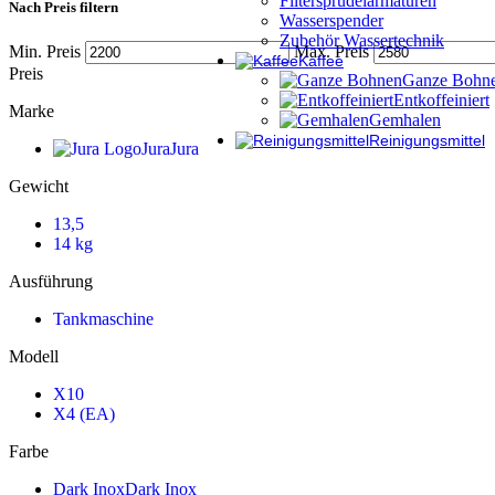
Filtersprudelarmaturen
Nach Preis filtern
Wasserspender
Zubehör Wassertechnik
Min. Preis
Max. Preis
Kaffee
Preis
Ganze Bohn
Entkoffeiniert
Marke
Gemhalen
Reinigungsmittel
Jura
Jura
Gewicht
13,5
14 kg
Ausführung
Tankmaschine
Modell
X10
X4 (EA)
Farbe
Dark Inox
Dark Inox