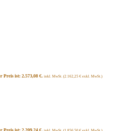
r Preis ist: 2.573,08 €.
inkl. MwSt. (
2.162,25
€
exkl. MwSt.)
r Preis ist: 2.209,24 €.
inkl. MwSt. (
1.856,50
€
exkl. MwSt.)