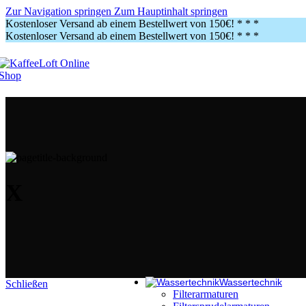
Gewerbe
Zur Navigation springen
Zum Hauptinhalt springen
Kostenloser Versand ab einem Bestellwert von 150€!
* * *
Kostenloser Versand ab einem Bestellwert von 150€!
* * *
Vollautomaten
Zubehör Vollautomaten
Siebträger
Zubehör Siebträger
Kaffeemühlen
Brühmaschinen
Reinigungsmittel
Vollautomaten
Zubehör Vollautomaten
Siebträger
Zubehör Siebträger
Kaffeemühlen
X
Brühmaschinen
Reinigungsmittel
Service
Unsere Leistungen
Service benötigt?
Wassertechnik
Schließen
Filterarmaturen