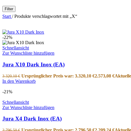
Filter
Start
/
Produkte verschlagwortet mit „X“
-22%
Schnellansicht
Zur Wunschliste hinzufügen
Jura X10 Dark Inox (EA)
Ursprünglicher Preis war: 3.320,10 €
2.573,08
€
Aktuelle
3.320,10
€
In den Warenkorb
-21%
Schnellansicht
Zur Wunschliste hinzufügen
Jura X4 Dark Inox (EA)
Ursprünglicher Preis war: 2.796,50 €
2.209,24
€
Aktuelle
2.796,50
€