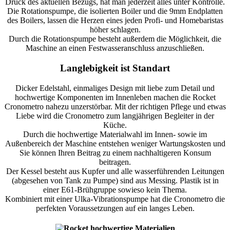
Druck des aktuellen Bezugs, hat man jederzeit alles unter Kontrolle.
Die Rotationspumpe, die isolierten Boiler und die 9mm Endplatten
des Boilers, lassen die Herzen eines jeden Profi- und Homebaristas
höher schlagen.
Durch die Rotationspumpe besteht außerdem die Möglichkeit, die
Maschine an einen Festwasseranschluss anzuschließen.
Langlebigkeit ist Standart
Dicker Edelstahl, einmaliges Design mit liebe zum Detail und
hochwertige Komponenten im Innenleben machen die Rocket
Cronometro nahezu unzerstörbar. Mit der richtigen Pflege und etwas
Liebe wird die Cronometro zum langjährigen Begleiter in der
Küche.
Durch die hochwertige Materialwahl im Innen- sowie im
Außenbereich der Maschine entstehen weniger Wartungskosten und
Sie können Ihren Beitrag zu einem nachhaltigeren Konsum
beitragen.
Der Kessel besteht aus Kupfer und alle wasserführenden Leitungen
(abgesehen von Tank zu Pumpe) sind aus Messing. Plastik ist in
einer E61-Brühgruppe sowieso kein Thema.
Kombiniert mit einer Ulka-Vibrationspumpe hat die Cronometro die
perfekten Voraussetzungen auf ein langes Leben.