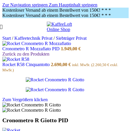
Zur Navigation springen
Zum Hauptinhalt springen
Kostenloser Versand ab einem Bestellwert von 150€!
* * *
Kostenloser Versand ab einem Bestellwert von 150€!
* * *
Start
/
Kaffeetechnik Privat
/
Siebträger Privat
Cronometro R Mozzafiato PID
1.949,00
€
Zurück zu den Produkten
Rocket R58 Cinquantotto
2.690,00
€
inkl. MwSt. (
2.260,50
€
exkl.
MwSt.)
Zum Vergrößern klicken
Cronometro R Giotto PID