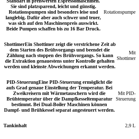
Standart in preiswerten Espressomaschinen.
Sie sind platzsparend, leicht und günstig.
Rotationspumpen sind besonders leise und
Rotationspumpe
langlebig. Dafür aber auch schwer und teuer,
was sich auf den Maschinenpreis auswirkt.
Beide Pumpen schaffen bis zu 16 Bar Druck.
Shottimer
Ein Shottimer zeigt die verstrichene Zeit ab
dem Starten des Brühvorgangs und beendet die
Mit
Zählung nach stoppen des Brühvorgangs. So kann
Shottimer
die Extraktion genauestens unter Kontrolle gehalten
werden und kleinste Abweichungen erkannt werden.
PID-Steuerung
Eine PID-Steuerung ermöglicht die
aufs Grad genaue Einstellung der Temperatur. Bei
Zweikreisern mit Wärmetauschern wird die
Mit PID-
Brühtemperatur über die Dampfkesseltemparatur
Steuerung
bestimmt. Bei Dual-Boiler Maschinen können
Dampf- und Brühkessel separat angesteuert werden.
Tankinhalt
2,9 L