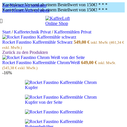
Kostenloser Versand ab einem Bestellwert von 150€!
* * *
Zur Navigation springen
Kostenloser Versand ab einem Bestellwert von 150€!
* * *
Zum Hauptinhalt springen
Start
/
Kaffeetechnik Privat
/
Kaffeemühlen Privat
Rocket Faustino Kaffeemühle Schwarz
549,00
€
inkl. MwSt. (
461,34
€
exkl. MwSt.)
Zurück zu den Produkten
Rocket Faustino Kaffeemühle Chrom/Weiß
649,00
€
inkl. MwSt.
(
545,38
€
exkl. MwSt.)
-16%