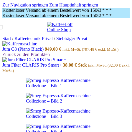
Zur Navigation springen
Zum Hauptinhalt springen
Kostenloser Versand ab einem Bestellwert von 150€!
* * *
Kostenloser Versand ab einem Bestellwert von 150€!
* * *
Start
/
Kaffeetechnik Privat
/
Siebträger Privat
Jura C8 (Piano Black)
949,00
€
inkl. MwSt. (
797,48
€
exkl. MwSt.)
Zurück zu den Produkten
Jura Filter CLARIS Pro Smart+
38,08
€
Stck
inkl. MwSt. (
32,00
€
exkl.
MwSt.)