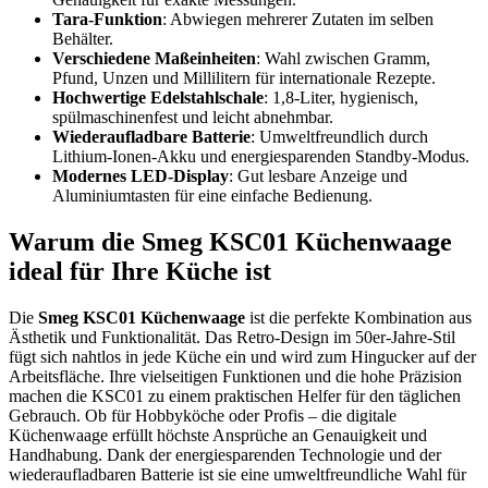
Tara-Funktion
: Abwiegen mehrerer Zutaten im selben
Behälter.
Verschiedene Maßeinheiten
: Wahl zwischen Gramm,
Pfund, Unzen und Millilitern für internationale Rezepte.
Hochwertige Edelstahlschale
: 1,8-Liter, hygienisch,
spülmaschinenfest und leicht abnehmbar.
Wiederaufladbare Batterie
: Umweltfreundlich durch
Lithium-Ionen-Akku und energiesparenden Standby-Modus.
Modernes LED-Display
: Gut lesbare Anzeige und
Aluminiumtasten für eine einfache Bedienung.
Warum die Smeg KSC01 Küchenwaage
ideal für Ihre Küche ist
Die
Smeg KSC01 Küchenwaage
ist die perfekte Kombination aus
Ästhetik und Funktionalität. Das Retro-Design im 50er-Jahre-Stil
fügt sich nahtlos in jede Küche ein und wird zum Hingucker auf der
Arbeitsfläche. Ihre vielseitigen Funktionen und die hohe Präzision
machen die KSC01 zu einem praktischen Helfer für den täglichen
Gebrauch. Ob für Hobbyköche oder Profis – die digitale
Küchenwaage erfüllt höchste Ansprüche an Genauigkeit und
Handhabung. Dank der energiesparenden Technologie und der
wiederaufladbaren Batterie ist sie eine umweltfreundliche Wahl für