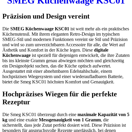
SMEG Küchenwaage KSC01
Präzision und Design vereint
Die
SMEG Küchenwaage KSC01
ist weit mehr als ein praktisches
Küchenutensil. Mit ihrem eleganten Retro-Design im typischen
SMEG-Stil und modernen Funktionen vereint sie Stil und Präzision
und wird so zum unverzichtbaren Accessoire für alle, die Wert auf
Ästhetik und Komfort in der Küche legen. Diese
digitale
Küchenwaage
ist speziell für diejenigen entwickelt, die ihre Zutaten
bis ins kleinste Gramm genau abwiegen möchten und gleichzeitig
ein Designobjekt suchen, das die Küche optisch aufwertet.
Ausgestattet mit einer abnehmbaren Edelstahlschale, einem
hochpräzisen Wiegesystem und einer wiederaufladbaren Batterie,
bietet die Smeg KSC01 höchsten Komfort und Genauigkeit.
Hochpräzises Wiegen für die perfekte
Rezeptur
Die Smeg KSC01 überzeugt durch eine
maximale Kapazität von 5
kg
und eine exakte
Messgenauigkeit von 1 Gramm
, die
sicherstellt, dass jede Zutat perfekt dosiert wird. Diese Präzision ist
besonders für anspruchsvolle Rezepte unerlässlich, bei denen