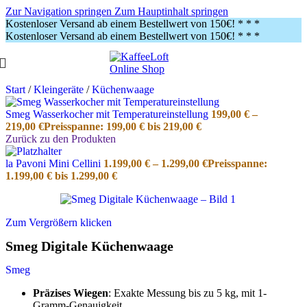
Zur Navigation springen
Zum Hauptinhalt springen
Kostenloser Versand ab einem Bestellwert von 150€!
* * *
Kostenloser Versand ab einem Bestellwert von 150€!
* * *
Start
/
Kleingeräte
/
Küchenwaage
Smeg Wasserkocher mit Temperatureinstellung
199,00
€
–
219,00
€
Preisspanne: 199,00 € bis 219,00 €
Zurück zu den Produkten
la Pavoni Mini Cellini
1.199,00
€
–
1.299,00
€
Preisspanne:
1.199,00 € bis 1.299,00 €
Zum Vergrößern klicken
Smeg Digitale Küchenwaage
Smeg
Präzises Wiegen
: Exakte Messung bis zu 5 kg, mit 1-
Gramm-Genauigkeit.