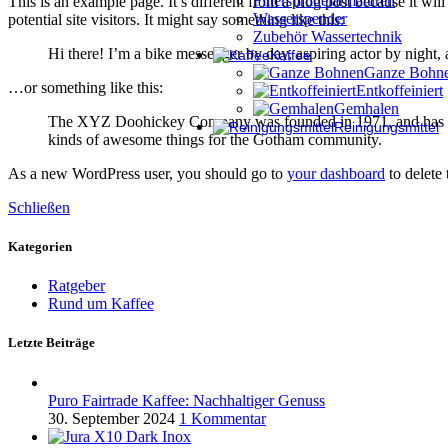
Filtersprudelarmaturen
This is an example page. It’s different from a blog post because it wi
Wasserspender
potential site visitors. It might say something like this:
Zubehör Wassertechnik
Hi there! I’m a bike messenger by day, aspiring actor by night, 
Kaffee
Ganze Bohn
…or something like this:
Entkoffeiniert
Gemhalen
The XYZ Doohickey Company was founded in 1971, and has been
Reinigungsmittel
kinds of awesome things for the Gotham community.
As a new WordPress user, you should go to
your dashboard
to delete
Schließen
Kategorien
Ratgeber
Rund um Kaffee
Letzte Beiträge
Puro Fairtrade Kaffee: Nachhaltiger Genuss
30. September 2024
1 Kommentar