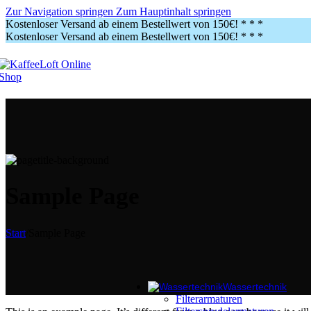
Gewerbe
Zur Navigation springen
Zum Hauptinhalt springen
Kostenloser Versand ab einem Bestellwert von 150€!
* * *
Kostenloser Versand ab einem Bestellwert von 150€!
* * *
Vollautomaten
Zubehör Vollautomaten
Siebträger
Zubehör Siebträger
Kaffeemühlen
Brühmaschinen
Reinigungsmittel
Vollautomaten
Zubehör Vollautomaten
Siebträger
Zubehör Siebträger
Kaffeemühlen
Sample Page
Brühmaschinen
Reinigungsmittel
Service
Start
/
Sample Page
Unsere Leistungen
Service benötigt?
Wassertechnik
Filterarmaturen