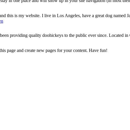
ll stay in one place and will show up in your site navigation (in most th
and this is my website. I live in Los Angeles, have a great dog named Jac
en
 providing quality doohickeys to the public ever since. Located in
 this page and create new pages for your content. Have fun!