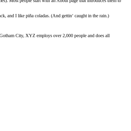
emes). Most people start with an About page that introduces them to
k, and I like piña coladas. (And gettin‘ caught in the rain.)
 Gotham City, XYZ employs over 2,000 people and does all