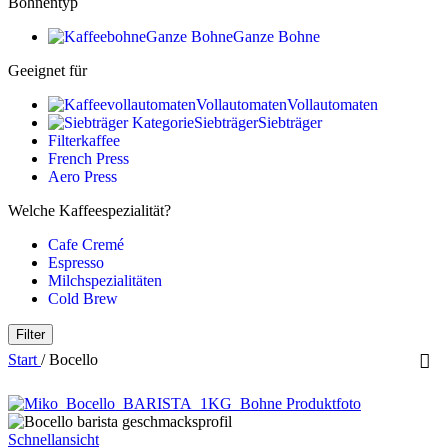
Bohnentyp
Ganze Bohne
Ganze Bohne
Geeignet für
Vollautomaten
Vollautomaten
Siebträger
Siebträger
Filterkaffee
French Press
Aero Press
Welche Kaffeespezialität?
Cafe Cremé
Espresso
Milchspezialitäten
Cold Brew
Filter
Start
/
Bocello
Schnellansicht