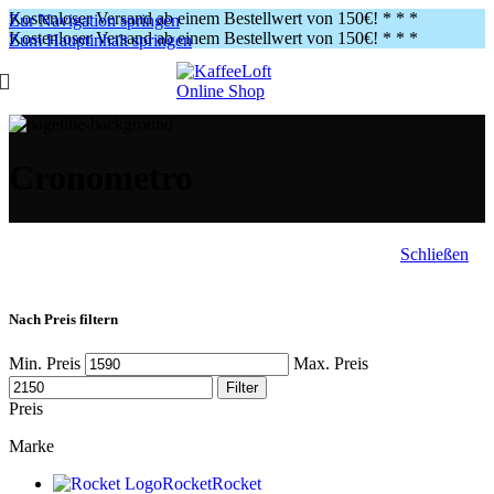
Kostenloser Versand ab einem Bestellwert von 150€!
* * *
Zur Navigation springen
Kostenloser Versand ab einem Bestellwert von 150€!
* * *
Zum Hauptinhalt springen
Cronometro
Schließen
Nach Preis filtern
Min. Preis
Max. Preis
Filter
Preis
Marke
Rocket
Rocket