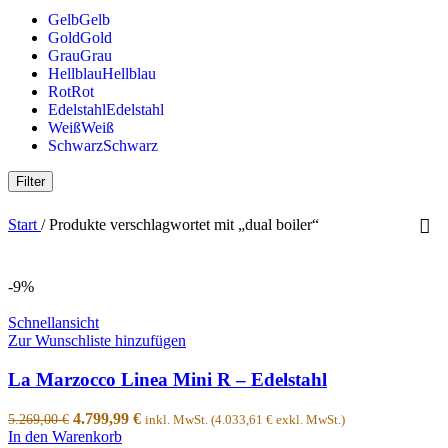
Gelb
Gelb
Gold
Gold
Grau
Grau
Hellblau
Hellblau
Rot
Rot
Edelstahl
Edelstahl
Weiß
Weiß
Schwarz
Schwarz
Filter
Start
/
Produkte verschlagwortet mit „dual boiler“
-9%
Schnellansicht
Zur Wunschliste hinzufügen
La Marzocco Linea Mini R – Edelstahl
4.799,99
€
5.269,00
€
inkl. MwSt. (
4.033,61
€
exkl. MwSt.)
In den Warenkorb