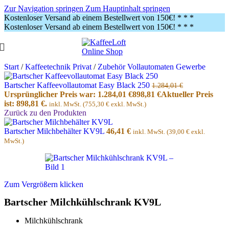
Zur Navigation springen
Zum Hauptinhalt springen
Kostenloser Versand ab einem Bestellwert von 150€!
* * *
Kostenloser Versand ab einem Bestellwert von 150€!
* * *
Start
/
Kaffeetechnik Privat
/
Zubehör Vollautomaten Gewerbe
Bartscher Kaffeevollautomat Easy Black 250
1.284,01
€
Ursprünglicher Preis war: 1.284,01 €
898,81
€
Aktueller Preis
ist: 898,81 €.
inkl. MwSt. (
755,30
€
exkl. MwSt.)
Zurück zu den Produkten
Bartscher Milchbehälter KV9L
46,41
€
inkl. MwSt. (
39,00
€
exkl.
MwSt.)
Zum Vergrößern klicken
Bartscher Milchkühlschrank KV9L
Milchkühlschrank