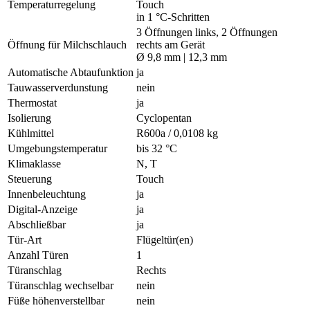
Temperaturregelung
Touch
in 1 °C-Schritten
3 Öffnungen links, 2 Öffnungen
Öffnung für Milchschlauch
rechts am Gerät
Ø 9,8 mm | 12,3 mm
Automatische Abtaufunktion
ja
Tauwasserverdunstung
nein
Thermostat
ja
Isolierung
Cyclopentan
Kühlmittel
R600a / 0,0108 kg
Umgebungstemperatur
bis 32 °C
Klimaklasse
N, T
Steuerung
Touch
Innenbeleuchtung
ja
Digital-Anzeige
ja
Abschließbar
ja
Tür-Art
Flügeltür(en)
Anzahl Türen
1
Türanschlag
Rechts
Türanschlag wechselbar
nein
Füße höhenverstellbar
nein