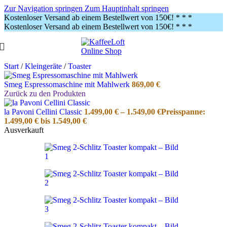
Zur Navigation springen
Zum Hauptinhalt springen
Kostenloser Versand ab einem Bestellwert von 150€!
* * *
Kostenloser Versand ab einem Bestellwert von 150€!
* * *
Start
/
Kleingeräte
/
Toaster
Smeg Espressomaschine mit Mahlwerk
869,00
€
Zurück zu den Produkten
la Pavoni Cellini Classic
1.499,00
€
–
1.549,00
€
Preisspanne:
1.499,00 € bis 1.549,00 €
Ausverkauft