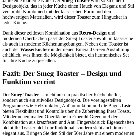
Jahre eine moderne Note. Der
Smeg Toaster
wird so zu einem
Designobjekt, das in jeder Küche einen Hauch von Eleganz und Stil
versprüht. Kombiniert mit der klassischen Form und den
hochwertigen Materialien, wird dieser Toaster zum Hingucker in
jeder Küche.
Dank dieser zeitlosen Kombination aus
Retro-Design
und
modernen Oberflächen passt der Smeg Toaster sowohl in klassische
als auch in moderne Küchenumgebungen. Neben dem Toaster ist
auch der
Wasserkocher
in der neuen Emerald Green Ausführung
erhältlich, was Ihnen die Möglichkeit bietet, ein harmonisches Set
für Ihre Küche zu gestalten.
Fazit: Der Smeg Toaster – Design und
Funktion vereint
Der
Smeg Toaster
ist nicht nur ein praktischer Küchenhelfer,
sondern auch ein stilvolles Designobjekt. Die voreingestellten
Programme wie Heizfunktion, Auftaufunktion und die Bagel-Taste
bieten Flexibilität und Kontrolle über die Zubereitung Ihres Toasts.
Mit der neuen matten Oberfläche in Emerald Green und der
Kombination aus kratzfesten und Anti-Fingerabdruck-Eigenschaften
bleibt Ihr Toaster nicht nur funktional, sondern sieht auch immer
elegant aus. Bringen Sie den Stil der 50er Jahre mit einem modernen