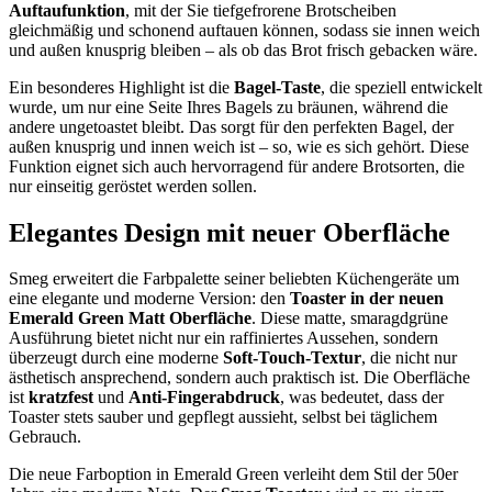
Auftaufunktion
, mit der Sie tiefgefrorene Brotscheiben
gleichmäßig und schonend auftauen können, sodass sie innen weich
und außen knusprig bleiben – als ob das Brot frisch gebacken wäre.
Ein besonderes Highlight ist die
Bagel-Taste
, die speziell entwickelt
wurde, um nur eine Seite Ihres Bagels zu bräunen, während die
andere ungetoastet bleibt. Das sorgt für den perfekten Bagel, der
außen knusprig und innen weich ist – so, wie es sich gehört. Diese
Funktion eignet sich auch hervorragend für andere Brotsorten, die
nur einseitig geröstet werden sollen.
Elegantes Design mit neuer Oberfläche
Smeg erweitert die Farbpalette seiner beliebten Küchengeräte um
eine elegante und moderne Version: den
Toaster in der neuen
Emerald Green Matt Oberfläche
. Diese matte, smaragdgrüne
Ausführung bietet nicht nur ein raffiniertes Aussehen, sondern
überzeugt durch eine moderne
Soft-Touch-Textur
, die nicht nur
ästhetisch ansprechend, sondern auch praktisch ist. Die Oberfläche
ist
kratzfest
und
Anti-Fingerabdruck
, was bedeutet, dass der
Toaster stets sauber und gepflegt aussieht, selbst bei täglichem
Gebrauch.
Die neue Farboption in Emerald Green verleiht dem Stil der 50er